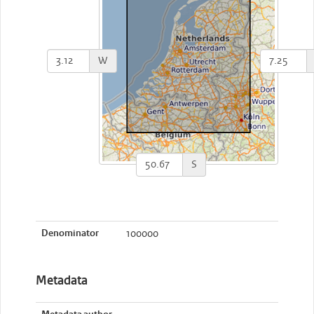
W
S
Denominator
100000
Metadata