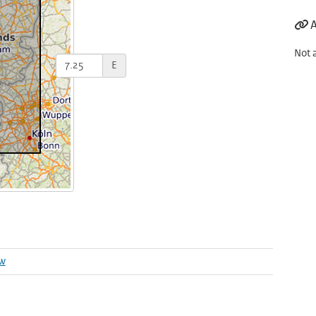
A
Not 
E
w