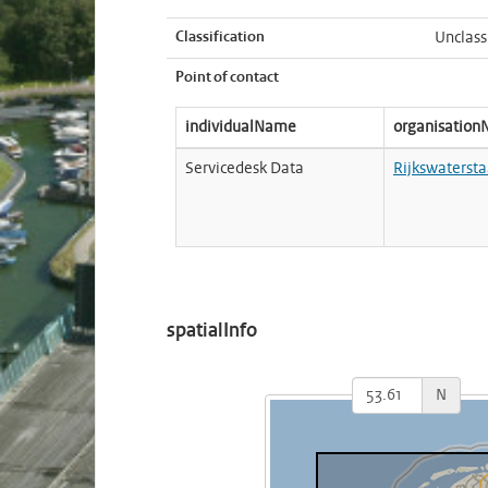
Classification
Unclass
Point of contact
individualName
organisatio
Servicedesk Data
Rijkswatersta
spatialInfo
N