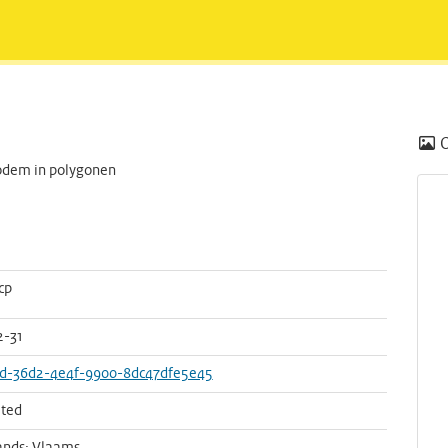
bodem in polygonen
cp
2-31
fd-36d2-4e4f-9900-8dc47dfe5e45
ted