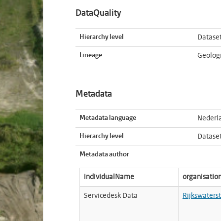
DataQuality
Hierarchy level
Datase
Lineage
Geologi
Metadata
Metadata language
Nederl
Hierarchy level
Datase
Metadata author
individualName
organisati
Servicedesk Data
Rijkswaters