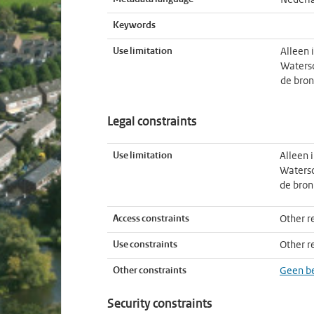
Nederl
Keywords
Use limitation
Alleen 
Watersc
de bro
Legal constraints
Use limitation
Alleen 
Watersc
de bro
Access constraints
Other re
Use constraints
Other re
Other constraints
Geen b
Security constraints