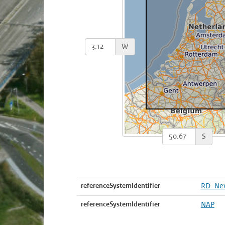
W
S
referenceSystemIdentifier
RD_Ne
referenceSystemIdentifier
NAP