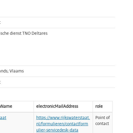
t
sche dienst TNO Deltares
ands; Vlaams
t
onName
electronicMailAddress
role
taat
https://www.rijkswaterstaat.
Point of
contact
nl/formulieren/contactform
ulier-servicedesk-data