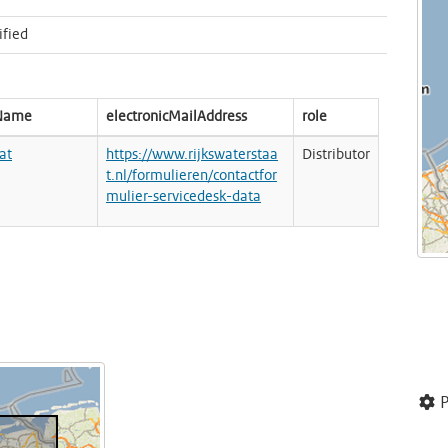
ified
nName
electronicMailAddress
role
at
https://www.rijkswaterstaa
Distributor
t.nl/formulieren/contactfor
mulier-servicedesk-data
P