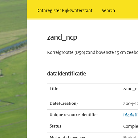
Dataregister Rijkswaterstaat
Search
zand_ncp
Korrelgrootte (D50) zand bovenste 15 cm zee
dataIdentificatie
Title
zand_n
Date (Creation)
2004-1
Unique resource identifier
f646af
Status
Comple
Metadata language