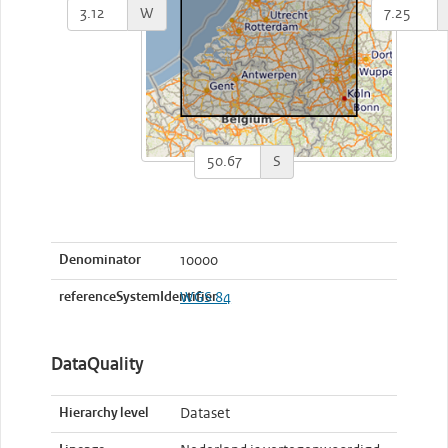
W
S
Denominator
10000
referenceSystemIdentifier
WGS 84
DataQuality
Hierarchy level
Dataset