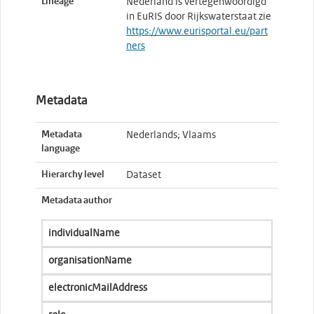
Lineage
Nederland is vertegenwoordigd
in EuRIS door Rijkswaterstaat zie
https://www.eurisportal.eu/part
ners
Metadata
Metadata
Nederlands; Vlaams
language
Hierarchy level
Dataset
Metadata author
individualName
organisationName
electronicMailAddress