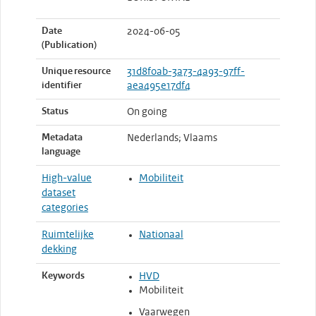
Date
2024-06-05
(Publication)
Unique resource
31d8f0ab-3a73-4a93-97ff-
identifier
aea495e17df4
Status
On going
Metadata
Nederlands; Vlaams
language
High-value
Mobiliteit
dataset
categories
Ruimtelijke
Nationaal
dekking
Keywords
HVD
Mobiliteit
Vaarwegen