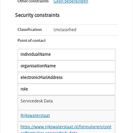
Other constraints
Geen beperkingen
Security constraints
Classification
Unclassified
Point of contact
individualName
organisationName
electronicMailAddress
role
Servicedesk Data
Rijkswaterstaat
https://www.rijkswaterstaat.nl/formulieren/cont