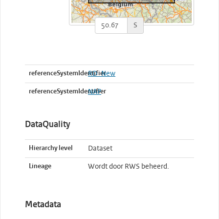
S
referenceSystemIdentifier
RD_New
referenceSystemIdentifier
NAP
DataQuality
Hierarchy level
Dataset
Lineage
Wordt door RWS beheerd.
Metadata