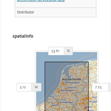
actformulier-servicedesk-data
Distributor
spatialInfo
N
W