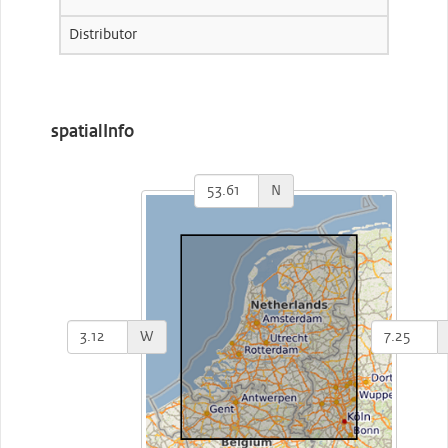
Distributor
spatialInfo
N
W