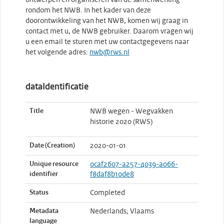
ontwerpen en organiseren van de samenwerking
rondom het NWB. In het kader van deze
doorontwikkeling van het NWB, komen wij graag in
contact met u, de NWB gebruiker. Daarom vragen wij
u een email te sturen met uw contactgegevens naar
het volgende adres:
nwb@rws.nl
dataIdentificatie
Title
NWB wegen - Wegvakken
historie 2020 (RWS)
Date (Creation)
2020-01-01
Unique resource
0caf2607-a257-4039-a066-
identifier
f8daf8b10de8
Status
Completed
Metadata
Nederlands; Vlaams
language