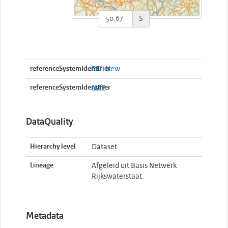
S
referenceSystemIdentifier
RD_New
referenceSystemIdentifier
NAP
DataQuality
Hierarchy level
Dataset
Lineage
Afgeleid uit Basis Netwerk
Rijkswaterstaat.
Metadata