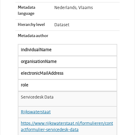
Metadata
Nederlands; Vlaams
language
Hierarchy level
Dataset
Metadata author
individualName
organisationName
electronicMailAddress
role
Servicedesk Data
Rijkswaterstaat
https://www.rijkswaterstaat.nl/formulieren/cont
actformulier-servicedesk-data