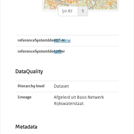
S
referenceSystemIdentifier
RD_New
referenceSystemIdentifier
NAP
DataQuality
Hierarchy level
Dataset
Lineage
Afgeleid uit Basis Netwerk
Rijkswaterstaat.
Metadata