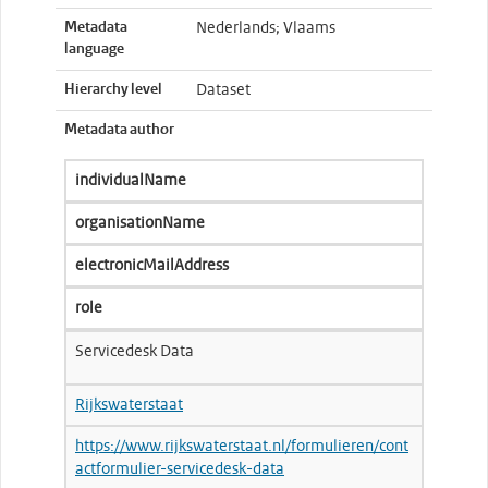
Metadata
Nederlands; Vlaams
language
Hierarchy level
Dataset
Metadata author
individualName
organisationName
electronicMailAddress
role
Servicedesk Data
Rijkswaterstaat
https://www.rijkswaterstaat.nl/formulieren/cont
actformulier-servicedesk-data