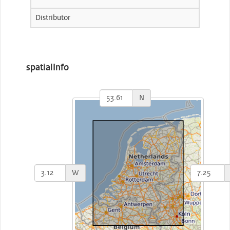
Distributor
spatialInfo
N
W