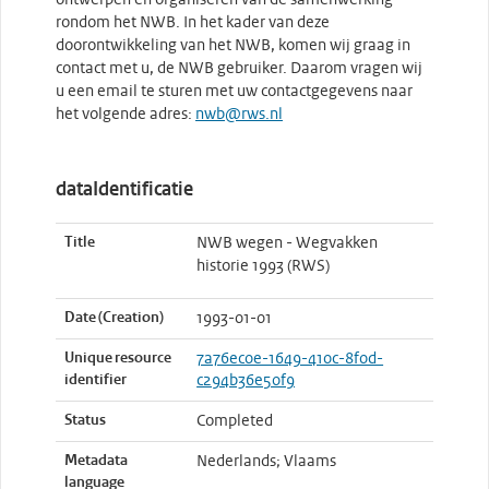
ontwerpen en organiseren van de samenwerking
rondom het NWB. In het kader van deze
doorontwikkeling van het NWB, komen wij graag in
contact met u, de NWB gebruiker. Daarom vragen wij
u een email te sturen met uw contactgegevens naar
het volgende adres:
nwb@rws.nl
dataIdentificatie
Title
NWB wegen - Wegvakken
historie 1993 (RWS)
Date (Creation)
1993-01-01
Unique resource
7a76ec0e-1649-410c-8f0d-
identifier
c294b36e50f9
Status
Completed
Metadata
Nederlands; Vlaams
language