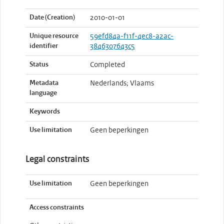
Date (Creation)
2010-01-01
Unique resource
59efd84a-f11f-4ec8-a2ac-
identifier
3846307643c5
Status
Completed
Metadata
Nederlands; Vlaams
language
Keywords
Use limitation
Geen beperkingen
Legal constraints
Use limitation
Geen beperkingen
Access constraints