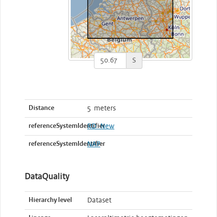
S
Distance
5 meters
referenceSystemIdentifier
RD_New
referenceSystemIdentifier
NAP
DataQuality
Hierarchy level
Dataset