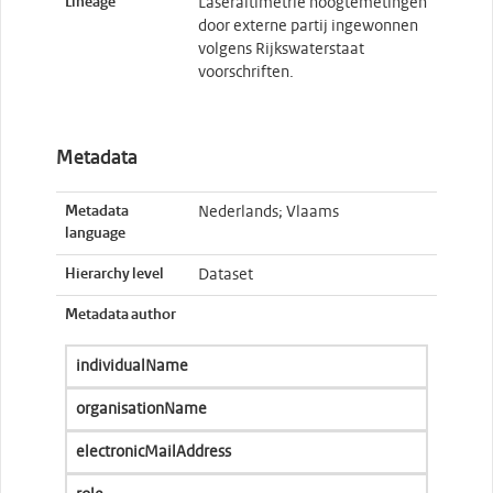
Lineage
Laseraltimetrie hoogtemetingen
door externe partij ingewonnen
volgens Rijkswaterstaat
voorschriften.
Metadata
Metadata
Nederlands; Vlaams
language
Hierarchy level
Dataset
Metadata author
individualName
organisationName
electronicMailAddress