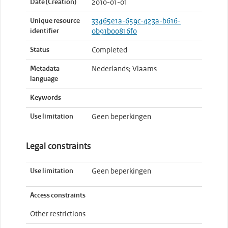
Date (Creation)
2010-01-01
Unique resource
33465e1a-659c-423a-b616-
identifier
0b91b00816f0
Status
Completed
Metadata
Nederlands; Vlaams
language
Keywords
Use limitation
Geen beperkingen
Legal constraints
Use limitation
Geen beperkingen
Access constraints
Other restrictions