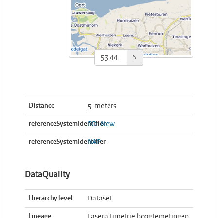
S
Distance
5 meters
referenceSystemIdentifier
RD_New
referenceSystemIdentifier
NAP
DataQuality
Hierarchy level
Dataset
Lineage
Laseraltimetrie hoogtemetingen