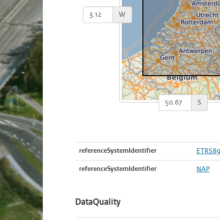
W
S
referenceSystemIdentifier
ETRS8
referenceSystemIdentifier
NAP
DataQuality