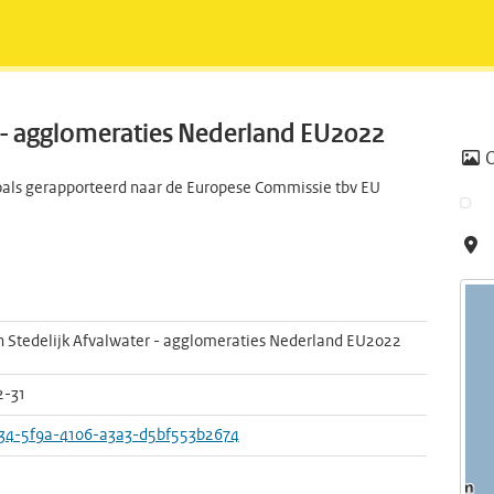
er - agglomeraties Nederland EU2022
zoals gerapporteerd naar de Europese Commissie tbv EU
jn Stedelijk Afvalwater - agglomeraties Nederland EU2022
2-31
34-5f9a-4106-a3a3-d5bf553b2674