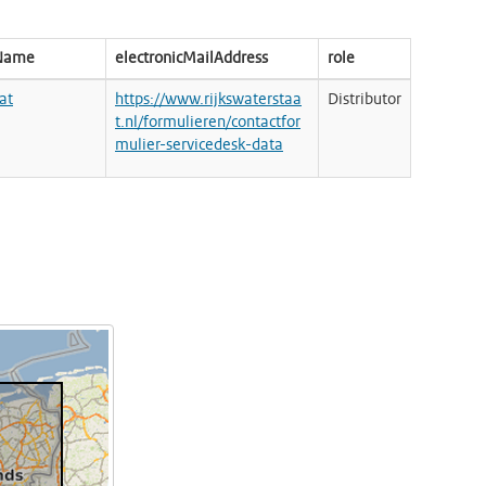
nName
electronicMailAddress
role
at
https://www.rijkswaterstaa
Distributor
t.nl/formulieren/contactfor
mulier-servicedesk-data