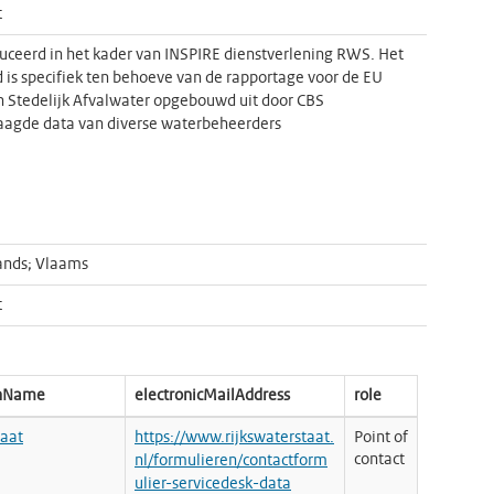
t
ceerd in het kader van INSPIRE dienstverlening RWS. Het
 is specifiek ten behoeve van de rapportage voor de EU
jn Stedelijk Afvalwater opgebouwd uit door CBS
agde data van diverse waterbeheerders
ands; Vlaams
t
onName
electronicMailAddress
role
taat
https://www.rijkswaterstaat.
Point of
contact
nl/formulieren/contactform
ulier-servicedesk-data