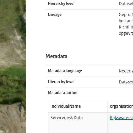
Hierarchy level
Datase
Lineage
Geprodu
bestand
Richtli
opgevra
Metadata
Metadata language
Nederl
Hierarchy level
Datase
Metadata author
individualName
organisati
Servicedesk Data
Rijkswaters