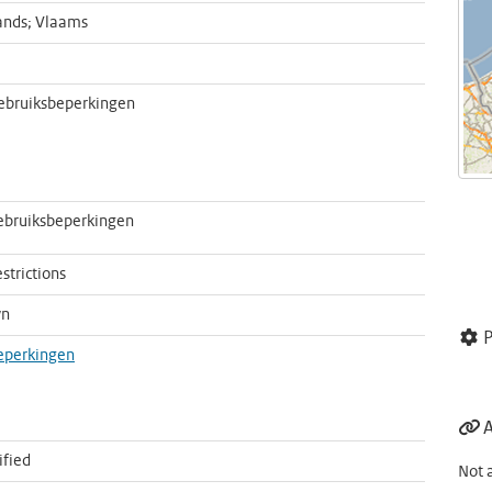
ands; Vlaams
ebruiksbeperkingen
ebruiksbeperkingen
strictions
wn
P
eperkingen
A
ified
Not 