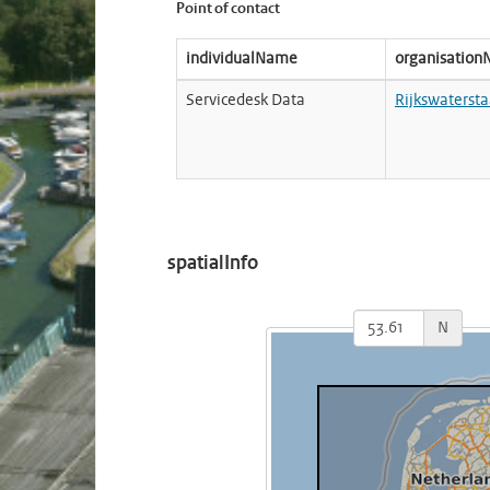
Point of contact
individualName
organisatio
Servicedesk Data
Rijkswatersta
spatialInfo
N