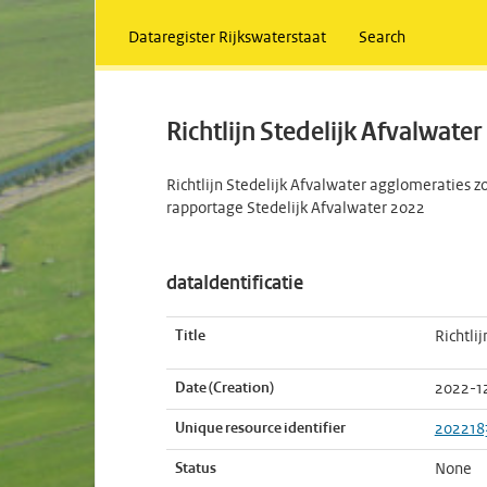
Dataregister Rijkswaterstaat
Search
Richtlijn Stedelijk Afvalwat
Richtlijn Stedelijk Afvalwater agglomeraties 
rapportage Stedelijk Afvalwater 2022
dataIdentificatie
Title
Richtli
Date (Creation)
2022-1
Unique resource identifier
202218
Status
None