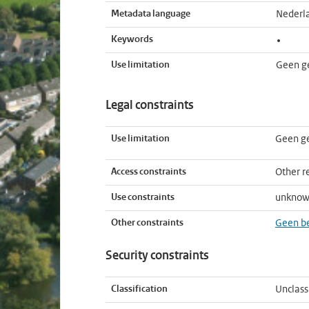
Metadata language
Nederl
Keywords
Use limitation
Geen g
Legal constraints
Use limitation
Geen g
Access constraints
Other re
Use constraints
unkno
Other constraints
Geen b
Security constraints
Classification
Unclass