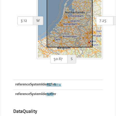
W
S
referenceSystemIdentifier
RD_New
referenceSystemIdentifier
NAP
DataQuality