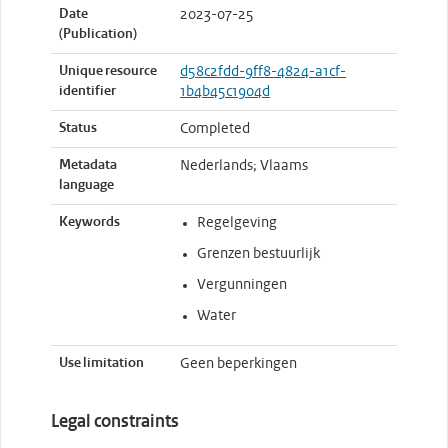
Date
2023-07-25
(Publication)
Unique resource
d58c2fdd-9ff8-4824-a1cf-
identifier
1b4b45c1904d
Status
Completed
Metadata
Nederlands; Vlaams
language
Keywords
Regelgeving
Grenzen bestuurlijk
Vergunningen
Water
Use limitation
Geen beperkingen
Legal constraints