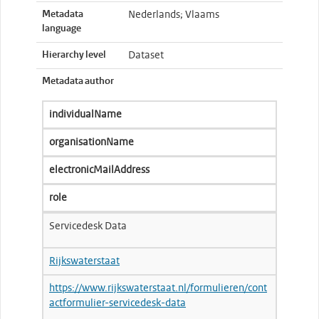
Metadata
Nederlands; Vlaams
language
Hierarchy level
Dataset
Metadata author
individualName
organisationName
electronicMailAddress
role
Servicedesk Data
Rijkswaterstaat
https://www.rijkswaterstaat.nl/formulieren/cont
actformulier-servicedesk-data